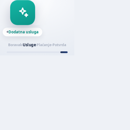
+
Dodatna usluga
Usluge
Boravak
Plaćanje
Potvrda