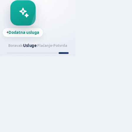
+
Dodatna usluga
Usluge
Boravak
Plaćanje
Potvrda