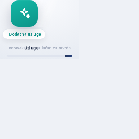
+
Dodatna usluga
Usluge
Boravak
Plaćanje
Potvrda